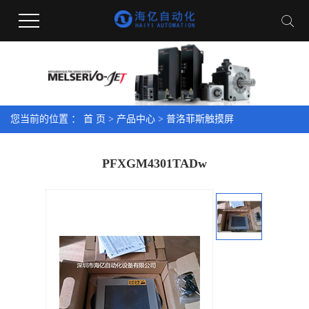
您当前的位置 ：
首 页
>
产品中心
>
普洛菲斯触摸屏
PFXGM4301TADw