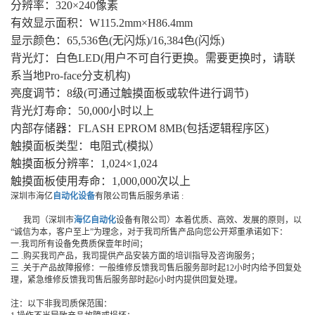
分辨率：320×240像素
有效显示面积：W115.2mm×H86.4mm
显示颜色：65,536色(无闪烁)/16,384色(闪烁)
背光灯：白色LED(用户不可自行更换。需要更换时，请联
系当地Pro-face分支机构)
亮度调节：8级(可通过触摸面板或软件进行调节)
背光灯寿命：50,000小时以上
内部存储器：FLASH EPROM 8MB(包括逻辑程序区)
触摸面板类型：电阻式(模拟）
触摸面板分辨率：1,024×1,024
触摸面板使用寿命：1,000,000次以上
深圳市海亿
自动化设备
有限公司售后服务承诺 :
我司（深圳市
海亿自动化
设备有限公司）本着优质、高效、发展的原则，以
“诚信为本，客户至上”为理念，对于我司所售产品向您公开郑重承诺如下：
一.我司所有设备免费质保壹年时间；
二 .购买我司产品，我司提供产品安装方面的培训指导及咨询服务；
三 .关于产品故障报修：一般维修反馈我司售后服务部时起12小时内给予回复处
理，紧急维修反馈我司售后服务部时起6小时内提供回复处理。
注：以下非我司质保范围：