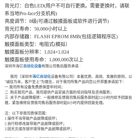
背光灯：白色LED(用户不可自行更换。需要更换时，请联
系当地Pro-face分支机构)
亮度调节：8级(可通过触摸面板或软件进行调节)
背光灯寿命：50,000小时以上
内部存储器：FLASH EPROM 8MB(包括逻辑程序区)
触摸面板类型：电阻式(模拟）
触摸面板分辨率：1,024×1,024
触摸面板使用寿命：1,000,000次以上
深圳市海亿
自动化设备
有限公司售后服务承诺 :
我司（深圳市
海亿自动化
设备有限公司）本着优质、高效、发展的原则，以
“诚信为本，客户至上”为理念，对于我司所售产品向您公开郑重承诺如下：
一.我司所有设备免费质保壹年时间；
二 .购买我司产品，我司提供产品安装方面的培训指导及咨询服务；
三 .关于产品故障报修：一般维修反馈我司售后服务部时起12小时内给予回复处
理，紧急维修反馈我司售后服务部时起6小时内提供回复处理。
注：以下非我司质保范围：
1.操作不当导致产品故障或损坏；
2.自行检修改装导致产品故障或损坏；
3.因天灾或存放环境导致产品故障或损坏；