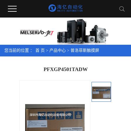
您当前的位置 ：
首 页
>
产品中心
>
普洛菲斯触摸屏
PFXGP4501TADW