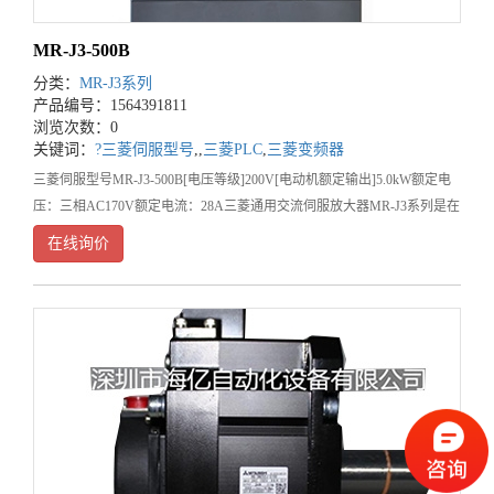
MR-J3-500B
分类：
MR-J3系列
产品编号：1564391811
浏览次数：0
关键词：
?三菱伺服型号
,
,
三菱PLC
,
三菱变频器
三菱伺服型号MR-J3-500B[电压等级]200V[电动机额定输出]5.0kW额定电
压：三相AC170V额定电流：28A三菱通用交流伺服放大器MR-J3系列是在
MR-J2S系列的基础上开发的具有更高性能和更高功
在线询价