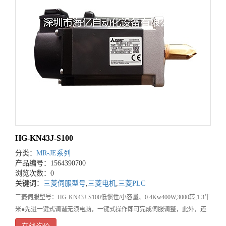
HG-KN43J-S100
分类：
MR-JE系列
产品编号：1564390700
浏览次数：0
关键词：
三菱伺服型号
,
三菱电机
,
三菱PLC
三菱伺服型号：HG-KN43J-S100低惯性/小容量、0.4Kw400W,3000转,1.3牛
米●先进一键式调谐无须电脑，一键式操作即可完成伺服调整，此外，还
可自动调整振动抑制控制及鲁棒滤波器。●瞬停耐量增大配有瞬