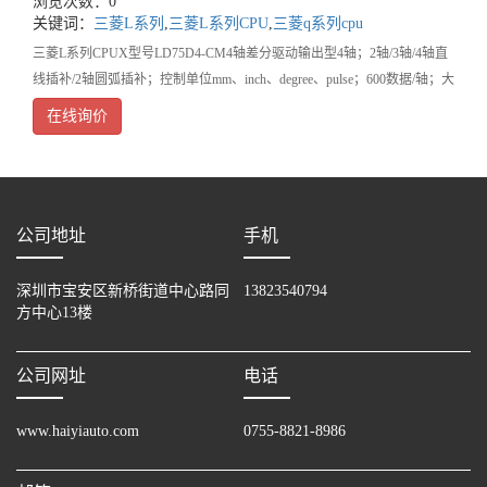
浏览次数：0
关键词：
三菱L系列
,
三菱L系列CPU
,
三菱q系列cpu
三菱L系列CPUX型号LD75D4-CM4轴差分驱动输出型4轴；2轴/3轴/4轴直
线插补/2轴圆弧插补；控制单位mm、inch、degree、pulse；600数据/轴；大
脉冲输出4Mpps；40-针脚连接器；差动驱动输出型。&
在线询价
公司地址
手机
深圳市宝安区新桥街道中心路同
13823540794
方中心13楼
公司网址
电话
www.haiyiauto.com
0755-8821-8986