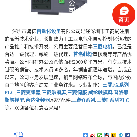
深圳市海亿
自动化设备
有限公司是经深圳市工商局注册
的高新技术企业，长期致力于工业电气化自动控制化领域的
产品推广和技术开发，公司主要经营日本
三菱电机
，已经是
台达一级代理，威纶一级代理，
普洛菲斯
审核期等等产品优
势商。公司拥有办公及仓储面积2000多平方米，有专业技术
过硬的销售、技术人员50多名，年销售额逐年递增。自成立
以来，公司业务发展迅速，销售网络遍布全球，与国内外数
百个地区的客户建立了业务往来。专业制作：
三菱FX系列
PLC
,
三菱变频器
,
三菱触摸屏
,
三菱伺服
,
威纶触摸屏
,
普洛菲
斯触摸屏
,
台达变频器
,线材配件,
三菱Q系列
,
三菱L系列PLC
等。欢迎各位有意者来电！
标签