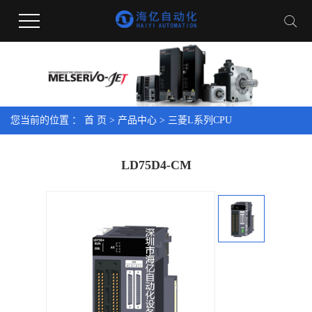
您当前的位置 ：
首 页
>
产品中心
>
三菱L系列CPU
LD75D4-CM