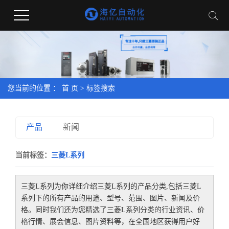
您当前的位置 ：
首 页
> 标签搜索
产品
新闻
当前标签：
三菱L系列
三菱L系列
为你详细介绍
三菱L系列
的产品分类,包括
三菱L
系列
下的所有产品的用途、型号、范围、图片、新闻及价
格。同时我们还为您精选了
三菱L系列
分类的行业资讯、价
格行情、展会信息、图片资料等，在全国地区获得用户好