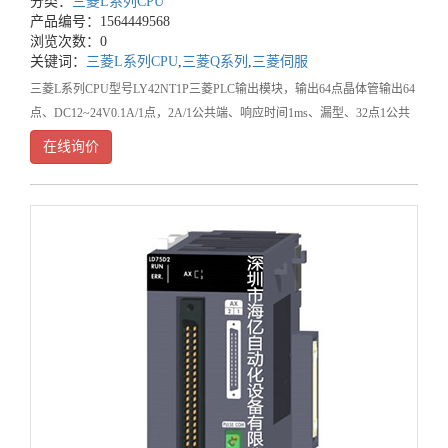
分类：
三菱L系列CPU
产品编号：1564449568
浏览次数：0
关键词：
三菱L系列CPU
,
三菱Q系列
,
三菱伺服
三菱L系列CPU型号LY42NT1P三菱PLC输出模块，输出64点晶体管输出64
点、DC12~24V0.1A/1点，2A/1公共端、响应时间1ms、漏型、32点1公共
端、40针连接器*2排
在线询价