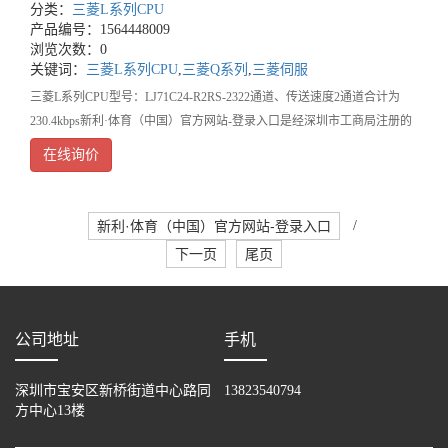
分类：
三菱L系列CPU
产品编号：1564448009
浏览次数：0
关键词：
三菱L系列CPU
,
三菱Q系列
,
三菱伺服
三菱L系列CPU型号：LJ71C24-R2RS-2322通道、传送速度2通道合计为
230.4kbps新利·体育（中国）官方网站-登录入口是经深圳市工商局注册的
高新技术企业，长期致力于工业电气化
在线询价
新利·体育（中国）官方网站-登录入口
/
下一页
尾页
公司地址
手机
深圳市宝安区新桥街道中心路同
13823540794
方中心13楼