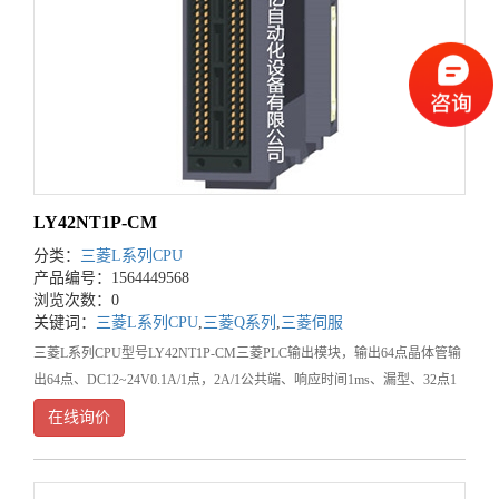
LY42NT1P-CM
分类：
三菱L系列CPU
产品编号：1564449568
浏览次数：0
关键词：
三菱L系列CPU
,
三菱Q系列
,
三菱伺服
三菱L系列CPU型号LY42NT1P-CM三菱PLC输出模块，输出64点晶体管输
出64点、DC12~24V0.1A/1点，2A/1公共端、响应时间1ms、漏型、32点1
公共端、40针连接器*2排&n
在线询价