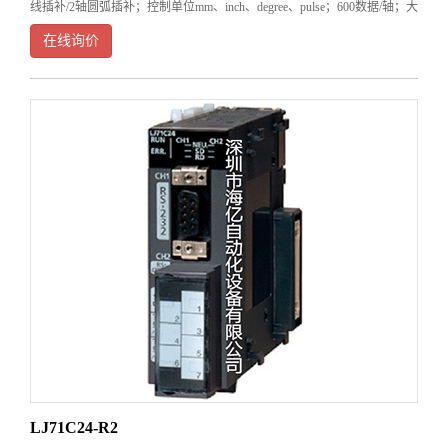
线插补/2轴圆弧插补；控制单位mm、inch、degree、pulse；600数据/轴；大
脉冲输出4Mpps；40-针脚连接器；差动驱动输出型。&
在线询价
LJ71C24-R2