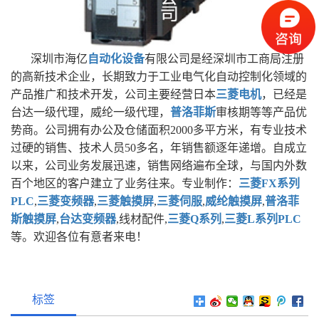
深圳市海亿
自动化设备
有限公司是经深圳市工商局注册
的高新技术企业，长期致力于工业电气化自动控制化领域的
产品推广和技术开发，公司主要经营日本
三菱电机
，已经是
台达一级代理，威纶一级代理，
普洛菲斯
审核期等等产品优
势商。公司拥有办公及仓储面积2000多平方米，有专业技术
过硬的销售、技术人员50多名，年销售额逐年递增。自成立
以来，公司业务发展迅速，销售网络遍布全球，与国内外数
百个地区的客户建立了业务往来。专业制作：
三菱FX系列
PLC
,
三菱变频器
,
三菱触摸屏
,
三菱伺服
,
威纶触摸屏
,
普洛菲
斯触摸屏
,
台达变频器
,线材配件,
三菱Q系列
,
三菱L系列PLC
等。欢迎各位有意者来电！
标签