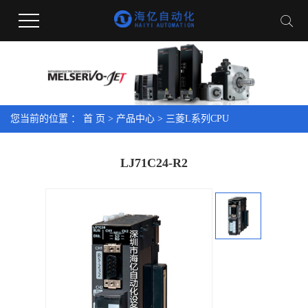
您当前的位置 ：
首 页
>
产品中心
>
三菱L系列CPU
LJ71C24-R2