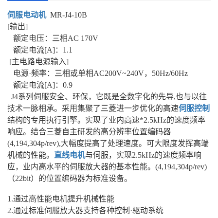
伺服电动机
MR-J4-10B
[输出]
额定电压：三相AC 170V
额定电流[A]：1.1
[主电路电源输入]
电源·频率：三相或单相AC200V~240V，50Hz/60Hz
额定电流[A]：0.9
J4系列伺服安全、环保，它既是全数字化的先导,也与以往
技术一脉相承。采用集聚了三菱进一步优化的高速
伺服控制
结构的专用执行引擎。实现了业内高速*2.5kHz的速度频率
响应。结合三菱自主研发的高分辨率位置编码器
(4,194,304p/rev),大幅度提高了处理速度。可大限度发挥高端
机械的性能。
直线电机
与伺服，实现2.5kHz的速度频率响
应，业内高水平的伺服放大器的基本性能。(4,194,304p/rev)
（22bit）的位置编码器为标准设备。
1.通过高性能电机提升机械性能
2.通过标准伺服放大器支持各种控制·驱动系统