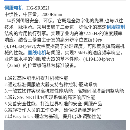
伺服电机
HG-SR352J
中惯性，中容量，2000R/min
J4系列伺服安全、环保，它既是全数字化的先导,也与以往
技术一脉相承。采用集聚了三菱进一步优化的高速
伺服控制
结构的专用执行引擎。实现了业内高速*2.5kHz的速度频率
响应。结合三菱自主研发的高分辨率位置编码器
(4,194,304p/rev),大幅度提高了处理速度。可限度发挥高端机
械的性能。
直线电机
与伺服，实现2.5kHz的速度频率响应，
业内高水平的伺服放大器的基本性能。(4,194,304p/rev)
（22bit）的位置编码器为标准设备。
1.通过高性能电机提升机械性能
2.通过标准伺服放大器支持各种控制·驱动系统
3.一触式操作实现高抗震性能功能，高端伺服增益调整功能
4.通过SSCNETⅢ/H实现系统的高速响应性能
5.完善安全性能、打造世界标准的安全·伺服产品
6.减轻操作人员的工作负担、确保设备稳定运作
7.以Easy to Use理念为基础，提升启动·调整性能