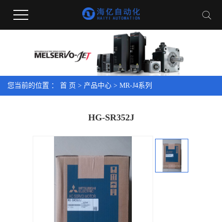
您当前的位置 ：
首 页
>
产品中心
>
MR-J4系列
HG-SR352J