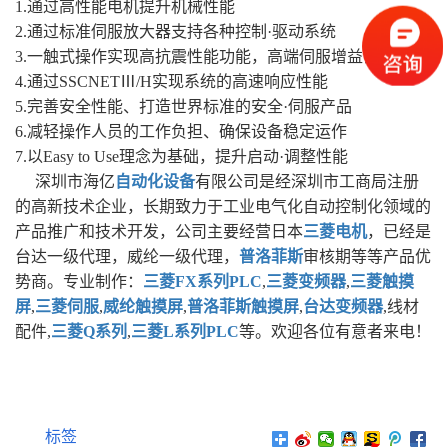
1.通过高性能电机提升机械性能
2.通过标准伺服放大器支持各种控制·驱动系统
3.一触式操作实现高抗震性能功能，高端伺服增益调整功能
4.通过SSCNETⅢ/H实现系统的高速响应性能
5.完善安全性能、打造世界标准的安全·伺服产品
6.减轻操作人员的工作负担、确保设备稳定运作
7.以Easy to Use理念为基础，提升启动·调整性能
深圳市海亿
自动化设备
有限公司是经深圳市工商局注册
的高新技术企业，长期致力于工业电气化自动控制化领域的
产品推广和技术开发，公司主要经营日本
三菱电机
，已经是
台达一级代理，威纶一级代理，
普洛菲斯
审核期等等产品优
势商。专业制作：
三菱FX系列PLC
,
三菱变频器
,
三菱触摸
屏
,
三菱伺服
,
威纶触摸屏
,
普洛菲斯触摸屏
,
台达变频器
,线材
配件,
三菱Q系列
,
三菱L系列PLC
等。欢迎各位有意者来电！
标签