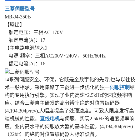
三菱伺服型号
MR-J4-350B
【输出】
额定电压：三相AC 170V
额定电流[A]：17
【主电路电源输入】
电源·频率：三相AC200V~240V，50Hz/60Hz
额定电流[A]：16
J4系列伺服安全、环保，它既是全数字化的先导,也与以往技
术一脉相承。采用集聚了三菱进一步优化的独一
伺服控制
结
构的专用执行引擎。实现了业内高速*2.5kHz的速度频率响
应。结合三菱自主研发的高分辨率绝的对位置编码器
(4,194,304p/rev),大幅度提高了处理速度。可致大限度发挥高
端机械的性能。
直线电机
与伺服，实现2.5kHz的速度频率响
应，业内高水平的伺服放大器的基本性能。(4,194,304p/rev)
（22bit）的绝的对位置编码器为标准设备。