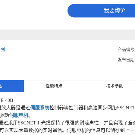
我要询价
系列
产品编号
发布日期
述
性能特点
技术参数
JE-40B
B伺服放大器是通过
伺服系统
控制器等控制器和高速同步网络SSCNE
驱动
伺服电机
。
/H通过采用SSCNETⅢ光缆保持了很强的耐噪声性，并且实现了全双
可以实现大量数据的实时通信。伺服电机的信息可以储存到上一