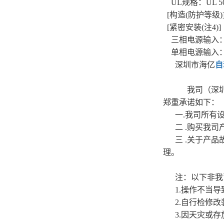
UL规格：UL 50
[构造(防护等级)] 自
[紧密安装(注4)]
三相电源输入
单相电源输入
深圳市海亿
自
我司（深
郑重承诺如下：
一.我司所有
二 .购买我
三 .关于产
理。
注：以下非我
1.操作不当
2.自行检修
3.因天灾或