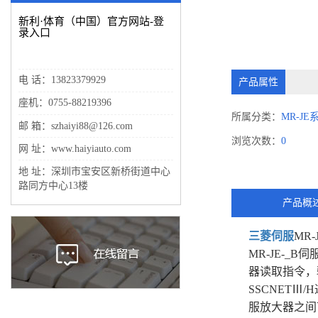
新利·体育（中国）官方网站-登
录入口
电 话：13823379929
产品属性
座机：0755-88219396
所属分类：
MR-JE
邮 箱：szhaiyi88@126.com
浏览次数：
0
网 址：www.haiyiauto.com
地 址：深圳市宝安区新桥街道中心
路同方中心13楼
产品概
三菱伺服
MR-
MR-JE-_
器读取指令，
SSCNETⅢ
服放大器之间