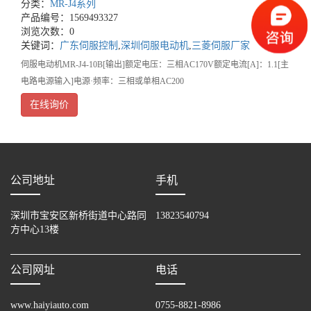
分类：
MR-J4系列
产品编号：1569493327
浏览次数：0
关键词：
广东伺服控制
,
深圳伺服电动机
,
三菱伺服厂家
伺服电动机MR-J4-10B[输出]额定电压：三相AC170V额定电流[A]：1.1[主
电路电源输入]电源·频率：三相或单相AC200
在线询价
公司地址
手机
深圳市宝安区新桥街道中心路同
13823540794
方中心13楼
公司网址
电话
www.haiyiauto.com
0755-8821-8986