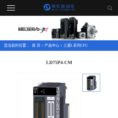
您当前的位置 ：
首 页
>
产品中心
>
三菱L系列CPU
LD75P4-CM