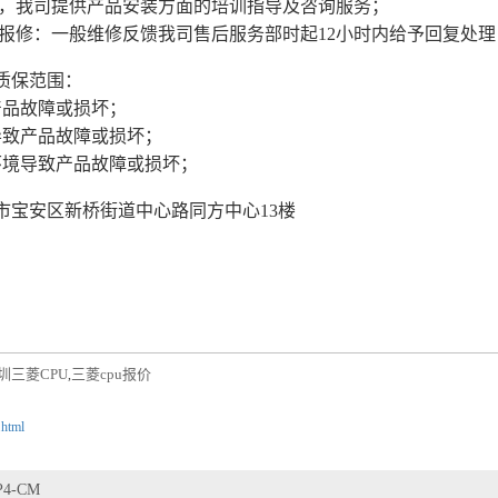
品，我司提供产品安装方面的培训指导及咨询服务；
故障报修：一般维修反馈我司售后服务部时起12小时内给予回复处
质保范围：
产品故障或损坏；
导致产品故障或损坏；
环境导致产品故障或损坏；
市宝安区新桥街道中心路同方中心13楼
圳三菱CPU
三菱cpu报价
,
.html
P4-CM