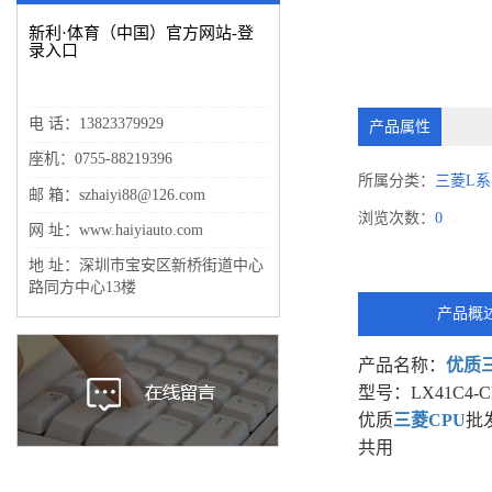
新利·体育（中国）官方网站-登
录入口
电 话：13823379929
产品属性
座机：0755-88219396
所属分类：
三菱L系
邮 箱：szhaiyi88@126.com
浏览次数：
0
网 址：www.haiyiauto.com
地 址：深圳市宝安区新桥街道中心
路同方中心13楼
产品概
产品名称：
优质
型号：LX41C4-
优质
三菱CPU
批
共用