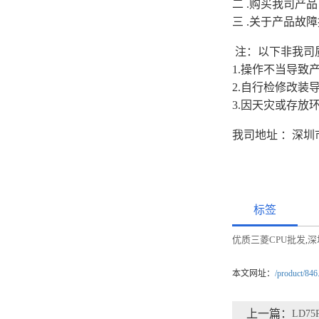
二 .购买我司产
三 .关于产品
注：以下非我司
1.操作不当导致
2.自行检修改装
3.因天灾或存放
我司地址 ：深圳
标签
优质三菱CPU批发
深
,
本文网址：
/product/846
上一篇：
LD75