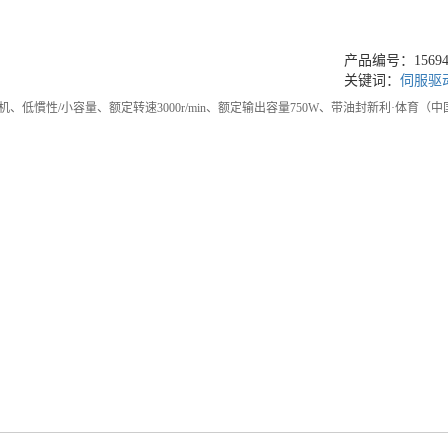
产品编号：156949
关键词：
伺服驱
电机、低慣性/小容量、额定转速3000r/min、额定输出容量750W、带油封新利·体