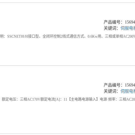
产品编号：156949
关键词：
伺服电
数说明：SSCNETⅢ/H接口型、全闭环控制2线式通信方式、0.6Kw用、三相或单相AC2
产品编号：156949
关键词：
伺服电
出】额定电压：三相AC170V额定电流[A]：11【主电路电源输入】电源·频率：三相AC200V