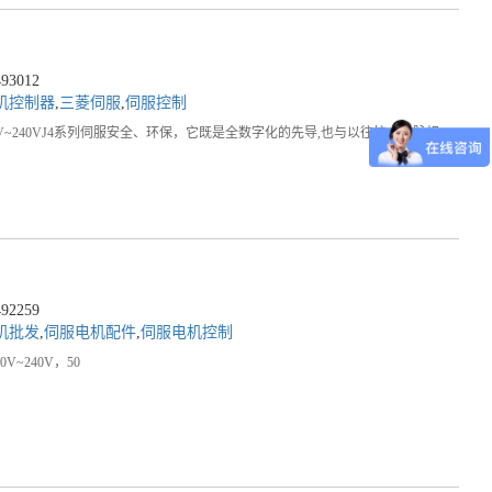
3012
机控制器
,
三菱伺服
,
伺服控制
00V~240VJ4系列伺服安全、环保，它既是全数字化的先导,也与以往技术一脉相
2259
机批发
,
伺服电机配件
,
伺服电机控制
~240V，50