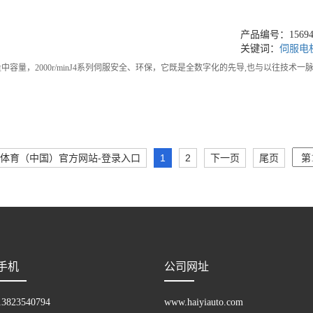
产品编号：156948
关键词：
伺服电
中惯量中容量，2000r/minJ4系列伺服安全、环保，它既是全数字化的先导,也与以
·体育（中国）官方网站-登录入口
1
2
下一页
尾页
手机
公司网址
13823540794
www.haiyiauto.com