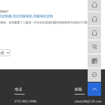
9667
机控制器
,
供应伺服电机
,
伺服电机定购
往技术一脉相承。采用集聚了三菱进一步优化的高速伺服控制结构的专用执行引擎。实现
1
电话
邮箱
0755-8821-8986
szhaiyi88@126.com