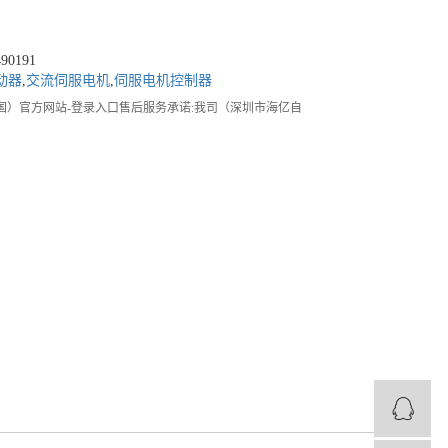
0191
动器
,
交流伺服电机
,
伺服电机控制器
育（中国）官方网站-登录入口售后服务承诺:我司（深圳市海亿自