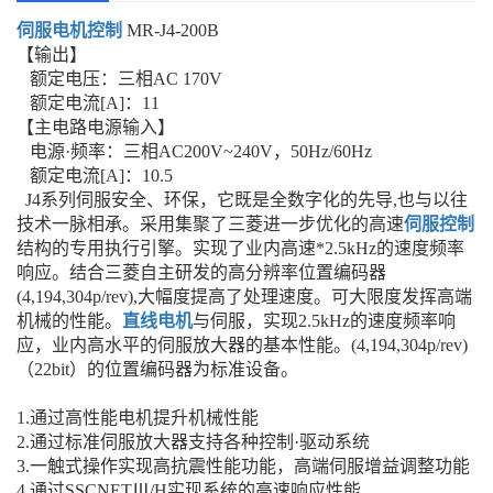
伺服电机控制
MR-J4-200B
【输出】
额定电压：三相AC 170V
额定电流[A]：11
【主电路电源输入】
电源·频率：三相AC200V~240V，50Hz/60Hz
额定电流[A]：10.5
J4系列伺服安全、环保，它既是全数字化的先导,也与以往
技术一脉相承。采用集聚了三菱进一步优化的高速
伺服控制
结构的专用执行引擎。实现了业内高速*2.5kHz的速度频率
响应。结合三菱自主研发的高分辨率位置编码器
(4,194,304p/rev),大幅度提高了处理速度。可大限度发挥高端
机械的性能。
直线电机
与伺服，实现2.5kHz的速度频率响
应，业内高水平的伺服放大器的基本性能。(4,194,304p/rev)
（22bit）的位置编码器为标准设备。
1.通过高性能电机提升机械性能
2.通过标准伺服放大器支持各种控制·驱动系统
3.一触式操作实现高抗震性能功能，高端伺服增益调整功能
4.通过SSCNETⅢ/H实现系统的高速响应性能