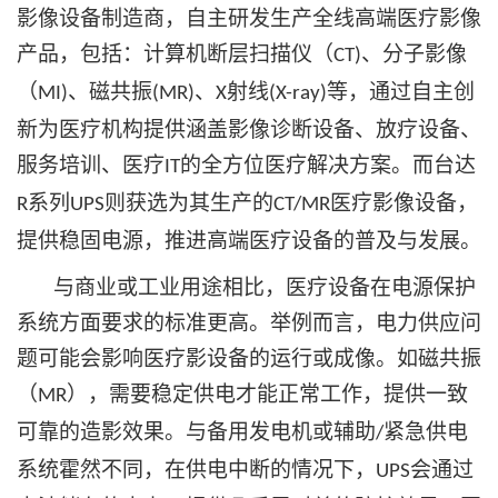
影像设备制造商，自主研发生产全线高端医疗影像
产品，包括：计算机断层扫描仪（
、分子影像
CT)
（
、磁共振
、
射线
等，通过自主创
MI)
(MR)
X
(X-ray)
新为医疗机构提供涵盖影像诊断设备、放疗设备、
服务培训、医疗
的全方位医疗解决方案。而台达
IT
系列
则获选为其生产的
医疗影像设备，
R
UPS
CT/MR
提供稳固电源，推进高端医疗设备的普及与发展。
与商业或工业用途相比，医疗设备在电源保护
系统方面要求的标准更高。举例而言，电力供应问
题可能会影响医疗影设备的运行或成像。如磁共振
（
），需要稳定供电才能正常工作，提供一致
MR
可靠的造影效果。与备用发电机或辅助
紧急供电
/
系统霍然不同，在供电中断的情况下，
会通过
UPS