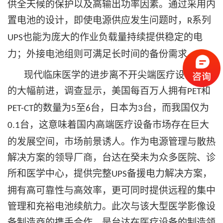
供全天候的保护以及高输出功率因素。通过采用内
置电池的设计，即使电源供应发生问题时，
系列
R
也能为庞大的作业负载量持续提供稳定的电
UPS
力；外接电池组则可满足长时间的备份需求。
现代临床医学的进步离不开尖端医疗设备技术
的大幅前进，调查显示，美国每百万人拥有
和
PET
的数量为
至
台，日本为
台，而我国仅为
PET-CT
5
6
3
台，这意味着国内高端医疗设备市场存在巨大
0.1
的发展空间，市场前景诱人。作为电源管理与散热
解决方案的领导厂商，台达在癸未为众多医院、诊
所和医学中心，提供完整
备援电力解决方案，
UPS
拥有高可靠性与高效率，更可同时提供远程的集中
管理和充裕电池续航力。此次与该大型医学影像设
备制造商的携手合作，是台达在医疗设备的制造领