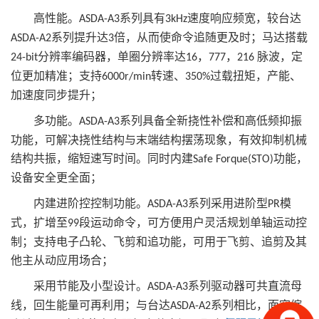
高性能。
系列具有
速度响应频宽，较台达
ASDA-A3
3kHz
系列提升达
倍，从而使命令追随更及时；马达搭载
ASDA-A2
3
分辨率编码器，单圈分辨率达
，
，
脉波，定
24-bit
16
777
216
位更加精准；支持
转速、
过载扭矩，产能、
6000r/min
350%
加速度同步提升；
多功能。
系列具备全新挠性补偿和高低频抑振
ASDA-A3
功能，可解决挠性结构与末端结构摆荡现象，有效抑制机械
结构共振，缩短速写时间。同时内建
功能，
Safe Forque(STO)
设备安全更全面；
内建进阶控控制功能。
系列采用进阶型
模
ASDA-A3
PR
式，扩增至
段运动命令，可方便用户灵活规划单轴运动控
99
制；支持电子凸轮、飞剪和追功能，可用于飞剪、追剪及其
他主从动应用场合；
采用节能及小型设计。
系列驱动器可共直流母
ASDA-A3
线，回生能量可再利用；与台达
系列相比，面宽缩
ASDA-A2