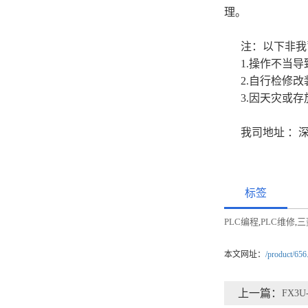
理。
注：以下非我
1.操作不当
2.自行检修
3.因天灾或
我司地址 ：
标签
PLC编程
PLC维修
三
,
,
本文网址：
/product/656
上一篇：
FX3U