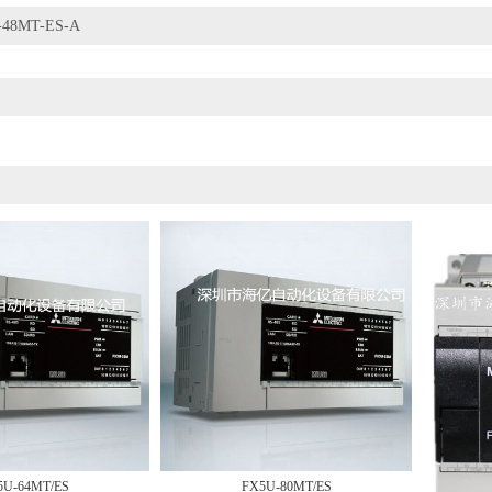
-48MT-ES-A
5U-64MT/ES
FX5U-80MT/ES