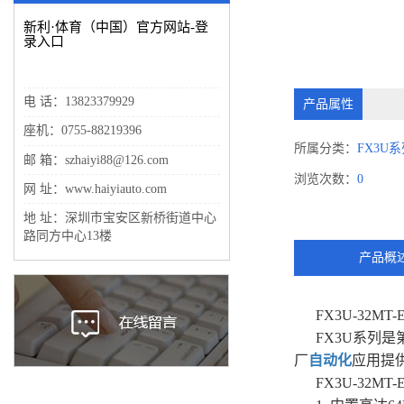
新利·体育（中国）官方网站-登
录入口
电 话：13823379929
产品属性
座机：0755-88219396
所属分类：
FX3U
邮 箱：szhaiyi88@126.com
浏览次数：
0
网 址：www.haiyiauto.com
地 址：深圳市宝安区新桥街道中心
路同方中心13楼
产品概
FX3U-32M
FX3U系列
厂
自动化
应用提
FX3U-32M