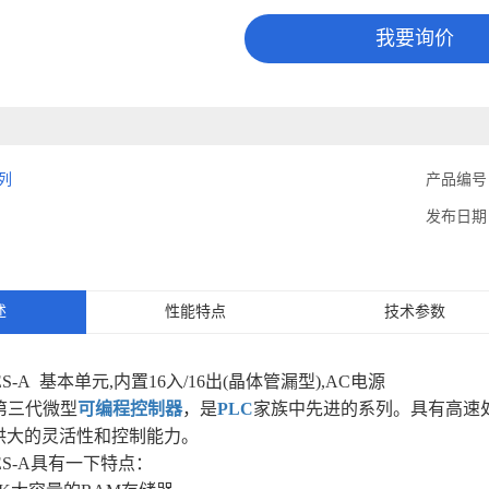
我要询价
系列
产品编号
发布日期
述
性能特点
技术参数
T-ES-A 基本单元,内置16入/16出(晶体管漏型),AC电源
是第三代微型
可编程控制器
，是
PLC
家族中先进的系列。具有高速
供大的灵活性和控制能力。
T-ES-A具有一下特点：