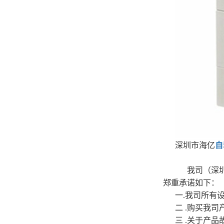
深圳市海亿
自
我司（深
郑重承诺如下：
一.我司所有
二 .购买我
三 .关于产