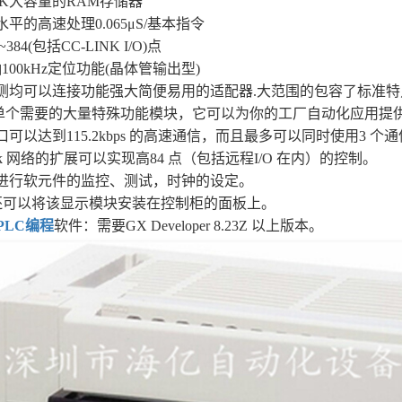
64K大容量的RAM存储器
水平的高速处理0.065μS/基本指令
~384(包括CC-LINK I/O)点
轴100kHz定位功能(晶体管输出型)
左侧均可以连接功能强大简便易用的适配器.大范围的包容了标准
单个需要的大量特殊功能模块，它可以为你的工厂自动化应用提
口可以达到115.2kbps 的高速通信，而且最多可以同时使用3 个
Link 网络的扩展可以实现高84 点（包括远程I/O 在内）的控制。
以进行软元件的监控、测试，时钟的设定。
系列还可以将该显示模块安装在控制柜的面板上。
PLC编程
软件：需要GX Developer 8.23Z 以上版本。