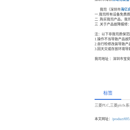
我司（深圳市
海亿
一.我司所有设备免费
二 .购买我司产品，
三 .关于产品故障报
注：以下非我司质保范
1.操作不当导致产品故
2.自行检修改装导致
3.因天灾或存放环境
我司地址 ：深圳市宝
标签
三菱PLC
三菱plcfx
,
本文网址：
/product/695