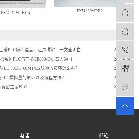
FX5U-80MT/ES
FX3G-14MT-ES-A
种三菱PLC编程语言，汇总讲解，一文全明白
2022-08-05
1
R系列PLC与三菱CR800-D机器人通讯
2023-02-23
PLC FX3G-60MT/ES脉冲点损坏怎么办？
2023-03-01
菱PLC模拟量的原理以及编程方法？
2019-10-15
么解密三菱PLC
2020-06-20
电话
邮箱