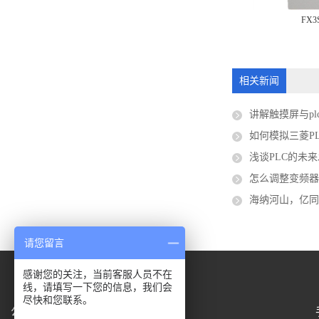
FX3G-60MR-ES-A
FX3
0MT/ES
相关新闻
讲解触摸屏与p
如何模拟三菱P
浅谈PLC的未
怎么调整变频器
海纳河山，亿同绽放｜
请您留言
感谢您的关注，当前客服人员不在
线，请填写一下您的信息，我们会
尽快和您联系。
公司地址