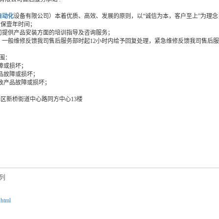
自动化
设备有限公司）本着优质、高效、发展的原则，以“诚信为本，客户至上”为理
质保壹年时间；
我司提供产品安装方面的培训指导及咨询服务；
修：一般维修反馈我司售后服务部时起12小时内给予回复处理，紧急维修反馈我司售后
围：
障或损坏；
产品故障或损坏；
导致产品故障或损坏；
安区新桥街道中心路同方中心13楼
系列
.html