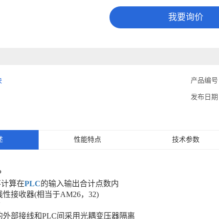
我要询价
块
产品编号
发布日期
述
性能特点
技术参数
P
不计算在
PLC
的输入输出合计点数内
接收器(相当于AM26，32)
V
的外部接线和PLC间采用光耦变压器隔离