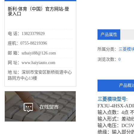
新利·体育（中国）官方网站-登
录入口
电 话：13823379929
产品属性
座机：0755-88219396
所属分类：
三菱模
邮 箱：szhaiyi88@126.com
浏览次数：
0
网 址：www.haiyiauto.com
地 址：深圳市宝安区新桥街道中心
路同方中心13楼
产品概
三菱模块型号
:
FX3U-4HSX-AD
输入点数：4点 
输入形式：差动线性
输入电压：DC5
绝缘：输入部分