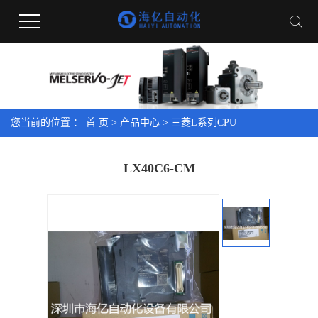
您当前的位置 ：
首 页
>
产品中心
>
三菱L系列CPU
LX40C6-CM