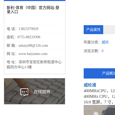
新利·体育（中国）官方网站-登
录入口
电 话：13823379929
产品属性
座机：0755-88219396
所属分类：
威纶
邮 箱：szhaiyi88@126.com
浏览次数：
0
网 址：www.haiyiauto.com
地 址：深圳市宝安区新桥街道中心
路同方中心13楼
产品概
威纶通
400MHzCPU，
400MHz CPU，
16:9 宽屏，7 寸