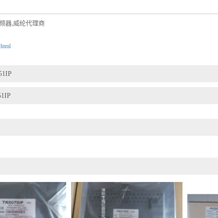
频器
威纶代理商
,
.html
51IP
1IP