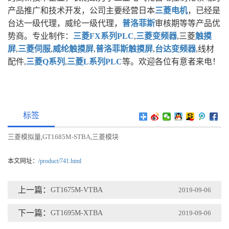
产品推广和技术开发，公司主要经营日本
三菱电机
，已经是
台达一级代理，威纶一级代理，
普洛菲斯
审核期等等产品优
势商。专业制作：
三菱FX系列PLC
,
三菱变频器
,三菱
触摸
屏
,
三菱伺服
,
威纶触摸屏
,
普洛菲斯触摸屏
,
台达变频器
,线材
配件,
三菱Q系列
,
三菱L系列PLC
等。欢迎各位有意者来电！
标签
三菱模拟量
GT1685M-STBA
三菱模块
,
,
本文网址：
/product/741.html
上一篇：
GT1675M-VTBA
2019-09-06
下一篇：
GT1695M-XTBA
2019-09-06