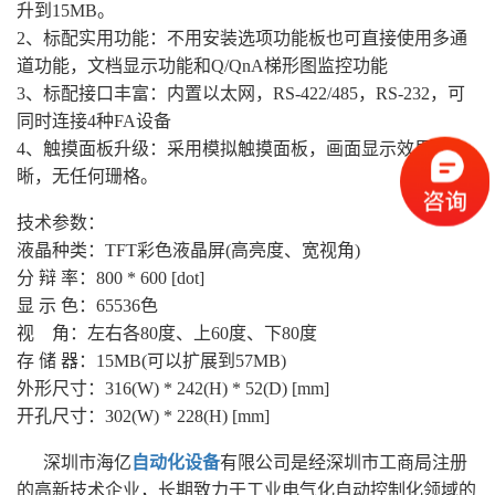
升到15MB。
2、标配实用功能：不用安装选项功能板也可直接使用多通
道功能，文档显示功能和Q/QnA梯形图监控功能
3、标配接口丰富：内置以太网，RS-422/485，RS-232，可
同时连接4种FA设备
4、触摸面板升级：采用模拟触摸面板，画面显示效果清
晰，无任何珊格。
技术参数：
液晶种类：TFT彩色液晶屏(高亮度、宽视角)
分 辩 率：800 * 600 [dot]
显 示 色：65536色
视 角：左右各80度、上60度、下80度
存 储 器：15MB(可以扩展到57MB)
外形尺寸：316(W) * 242(H) * 52(D) [mm]
开孔尺寸：302(W) * 228(H) [mm]
深圳市海亿
自动化设备
有限公司是经深圳市工商局注册
的高新技术企业，长期致力于工业电气化自动控制化领域的