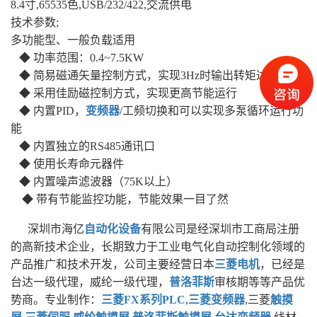
8.4寸,65535色,USB/232/422,交流供电
技术参数;
多功能型、一般负载适用
◆ 功率范围：0.4~7.5KW
◆ 简易磁通矢量控制方式，实现3Hz时输出转矩达120%
◆ 采用佳励磁控制方式，实现更高节能运行
◆ 内置PID，
变频器
/工频切换和可以实现多泵循环运行功
能
◆ 内置独立的RS485通讯口
◆ 使用长寿命元器件
◆ 内置噪声滤波器（75K以上）
◆ 带有节能监控功能，节能效果一目了然
深圳市海亿
自动化设备
有限公司是经深圳市工商局注册
的高新技术企业，长期致力于工业电气化自动控制化领域的
产品推广和技术开发，公司主要经营日本
三菱电机
，已经是
台达一级代理，威纶一级代理，
普洛菲斯
审核期等等产品优
势商。专业制作：
三菱FX系列PLC
,
三菱变频器
,三菱
触摸